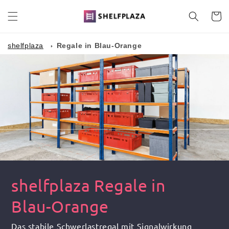
Direkt
zum
Warenko
Inhalt
shelfplaza
Regale in Blau-Orange
shelfplaza Regale in
Blau-Orange
Das stabile Schwerlastregal mit Signalwirkung