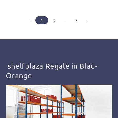
1
‹
2
…
7
›
shelfplaza Regale in Blau-
Orange