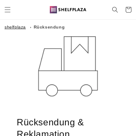
Direkt
zum
Warenko
Inhalt
shelfplaza
Rücksendung
Rücksendung &
Reklamation