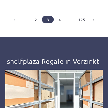
3
‹
1
2
4
…
125
›
shelfplaza Regale in Verzinkt