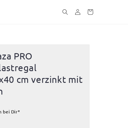
Einloggen
Warenkorb
laza PRO
astregal
40 cm verzinkt mit
n
n bei Dir*