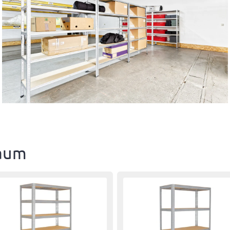
Unsere maßgeschneiderten
bestehen. Im gesamten
egale verfügen über eine
Produkte optimal während d
nd Logistik, setzen wir auf
g, welche eine Traglast von
die Zufriedenheit unserer
o garantieren wir ein
 Steckregale ermöglichen
Fragen jederzeit über uns
das schnell und sicher bei
nen ohne Schrauben
Verfügung.
Mehr erfahren
raum