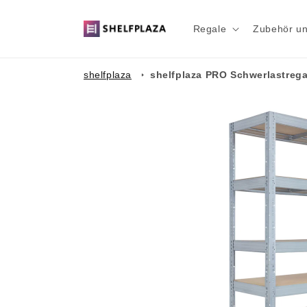
Direkt
zum
Inhalt
Regale
Zubehör u
shelfplaza
shelfplaza PRO Schwerlastrega