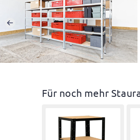
europäischem, FSC-zertifiziertem HDF 
optimal zu nutzen. shelfplaza PRO R
Herstellungsprozess, sowie bei Versand u
besonders stabile 3-Punkt-Aufhängun
maximale Nachhaltigkeit und Effizienz. S
bis zu 200 kg pro Boden zulässt. Die
hochwertiges Produkt zu fairen Preisen, 
einen problemlosen Aufbau und kön
dir ankommt.
montiert werden.
Mehr erfahren
Für noch mehr Stau