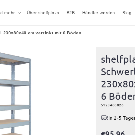
nd mehr
Über shelfplaza
B2B
Händler werden
Blog
l 230x80x40 cm verzinkt mit 6 Böden
shelfp
Schwerl
230x80x
6 Böde
5123400826
in 2-5 Tage
€95,96